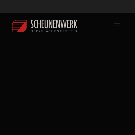
Express-Service
bei
Scheunenwerk
–
Schnelle
Pulverbeschichtung
in
Ankum.
Unser
Express-Service
bietet
schnellere
Bearbeitungszeiten
für
dringende
Pulverbeschichtungen
und
Sandstrahlarbeiten.
Von
Maschinenteilen
über
Felgen
bis
zu