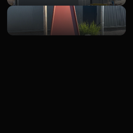
Express-Service
Vorteile
nutzen.
Warum
Scheunenwerk
für
Express-Beschichtungen?
Regionale Nähe
Kurze Transportwege im Raum Ankum, Bramsche,
Bersenbrück ermöglichen flexible Lösungen.