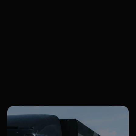
So
machen
Sie
das
Beste
aus
unserem
Express-Angebot.
Frühzeitige Kontaktaufnahme
Je früher Sie uns kontaktieren, desto besser können 
wir Ihren Express-Auftrag in unsere Produktion 
einplanen.
Flexible Zeitfenster nutzen
Wenn Sie bei der Lieferzeit etwas Spielraum haben, 
ergeben sich oft noch bessere Express-Optionen.
Standardfarben bevorzugen
Mit unseren vorrätigen RAL-Farben sind besonders 
schnelle Bearbeitungen möglich.