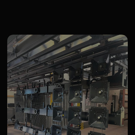
Express-Anwendungen
in
der
Region.
Express-Pulverbeschichtung
für
Unternehmen
in
Osnabrück,
Lingen,
Vechta
und
mehr.