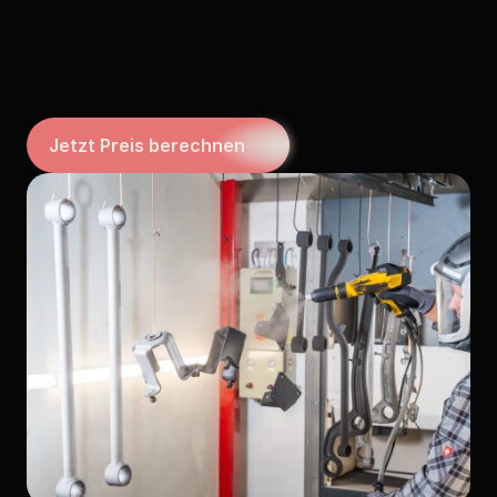
Konstruktionselementen:
Wir
prüfen
gerne,
wie
wir
Ihren
Zeitplan
optimal
unterstützen
können
–
professionell,
flexibel
und
in
bewährter
Scheunenwerk-Qualität.
Jetzt Preis berechnen