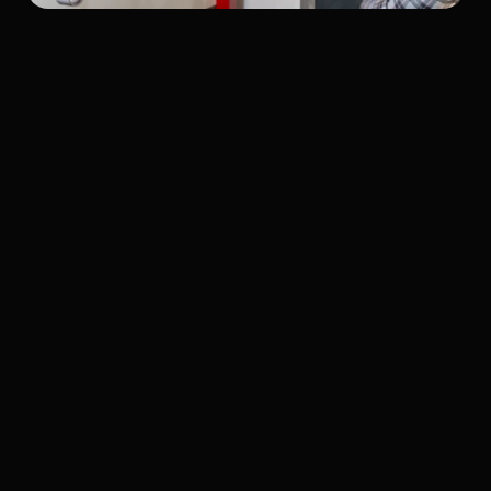
Express-Pulverbeschichtung
–
Ihre
schnelle
Lösung.
Mit optimierten Prozessen und flexibler
Produktionsplanung realisieren wir kürzere
Bearbeitungszeiten – abgestimmt auf Ihre individuellen